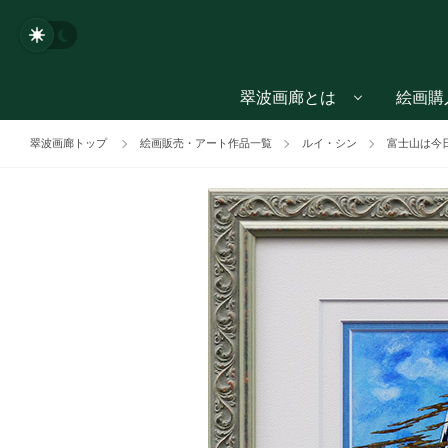
翠波画廊とは
絵画購
翠波画廊トップ
絵画販売・アート作品一覧
ルイ・シン
富士山は今