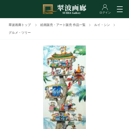
翠波画廊トップ
絵画販売・アート販売 作品一覧
ルイ・シン
グルメ・ツリー