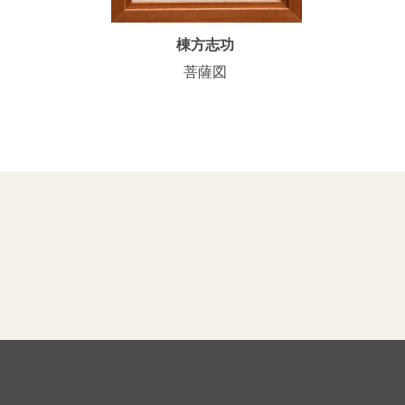
棟方志功
菩薩図