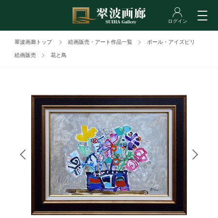
翠波画廊トップ
絵画販売・アート作品一覧
ポール・アイズピリ
絵画販売
花と鳥