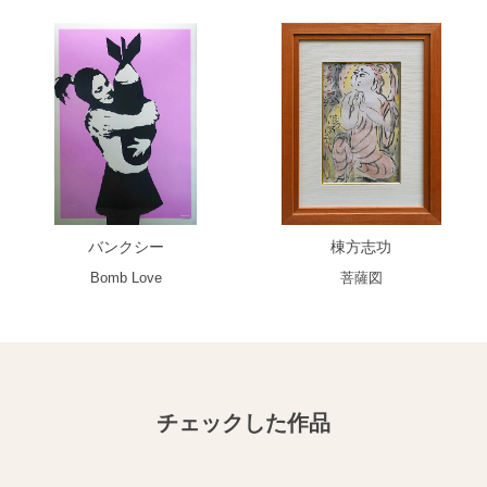
バンクシー
棟方志功
Bomb Love
菩薩図
チェックした作品