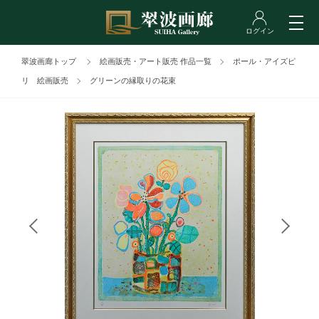
翠波画廊トップ
絵画販売・アート販売 作品一覧
ポール・アイズピ
リ 絵画販売
グリーンの縁取りの花束