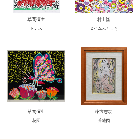
草間彌生
村上隆
ドレス
タイムふろしき
草間彌生
棟方志功
花園
菩薩図