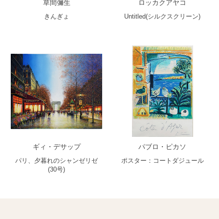
草間彌生
ロッカクアヤコ
きんぎょ
Untitled(シルクスクリーン)
ギィ・デサップ
パブロ・ピカソ
パリ、夕暮れのシャンゼリゼ
ポスター：コートダジュール
(30号)