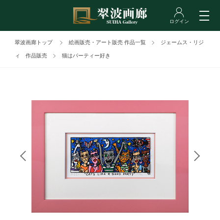
翠波画廊トップ
絵画販売・アート販売 作品一覧
ジェームス・リジ
ィ 作品販売
猫はパーティー好き