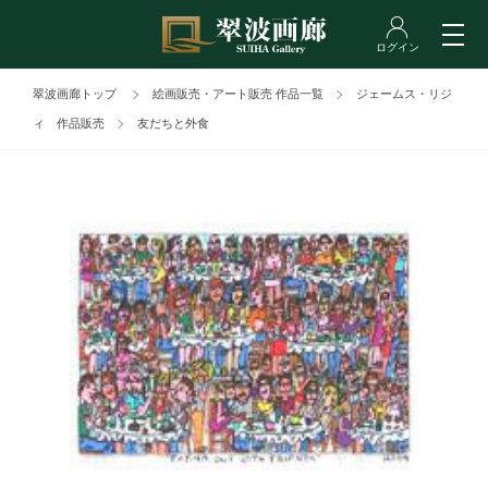
翠波画廊トップ
絵画販売・アート販売 作品一覧
ジェームス・リジ
ィ 作品販売
友だちと外食