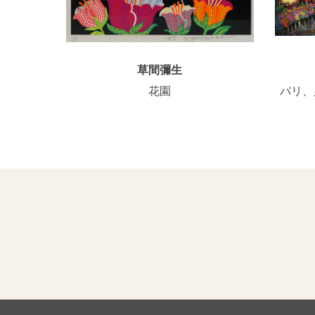
草間彌生
花園
パリ、