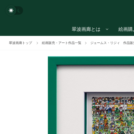
翠波画廊とは
絵画購
翠波画廊トップ
絵画販売・アート作品一覧
ジェームス・リジィ 作品販