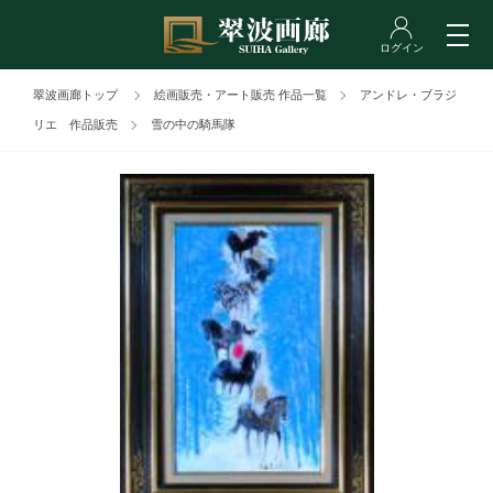
翠波画廊トップ
絵画販売・アート販売 作品一覧
アンドレ・ブラジ
リエ 作品販売
雪の中の騎馬隊