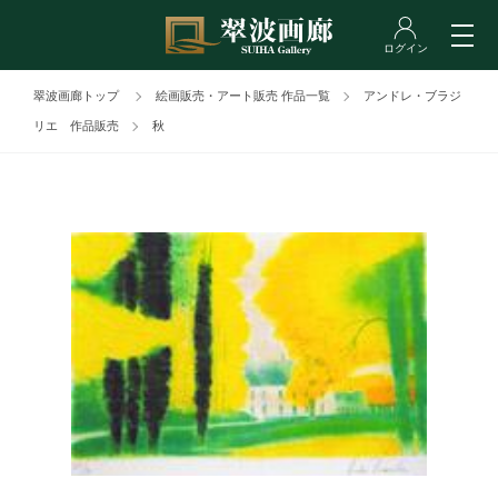
翠波画廊トップ
絵画販売・アート販売 作品一覧
アンドレ・ブラジ
リエ 作品販売
秋