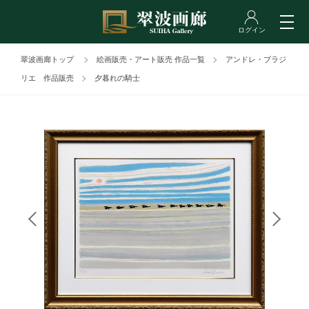
翠波画廊トップ
絵画販売・アート販売 作品一覧
アンドレ・ブラジ
リエ 作品販売
夕暮れの騎士