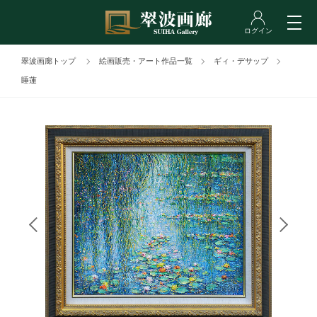
翠波画廊トップ
絵画販売・アート作品一覧
ギィ・デサップ
睡蓮