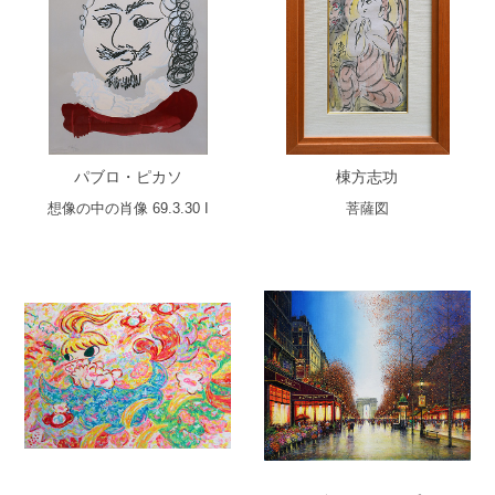
パブロ・ピカソ
棟方志功
想像の中の肖像 69.3.30 I
菩薩図