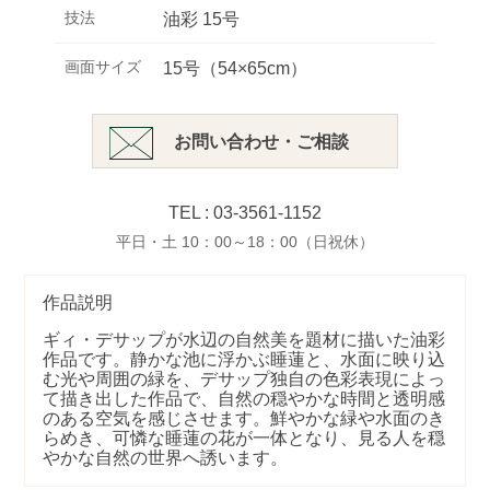
技法
油彩 15号
画面サイズ
15号（54×65cm）
お問い合わせ・ご相談
TEL : 03-3561-1152
平日・土 10：00～18：00（日祝休）
作品説明
ギィ・デサップが水辺の自然美を題材に描いた油彩
作品です。静かな池に浮かぶ睡蓮と、水面に映り込
む光や周囲の緑を、デサップ独自の色彩表現によっ
て描き出した作品で、自然の穏やかな時間と透明感
のある空気を感じさせます。鮮やかな緑や水面のき
らめき、可憐な睡蓮の花が一体となり、見る人を穏
やかな自然の世界へ誘います。