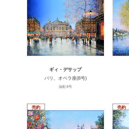
ギィ・デサップ
パリ、オペラ座(8号)
油彩 8号
売約
売約