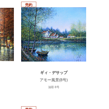
売約
ギィ・デサップ
アモー風景(8号)
油彩 8号