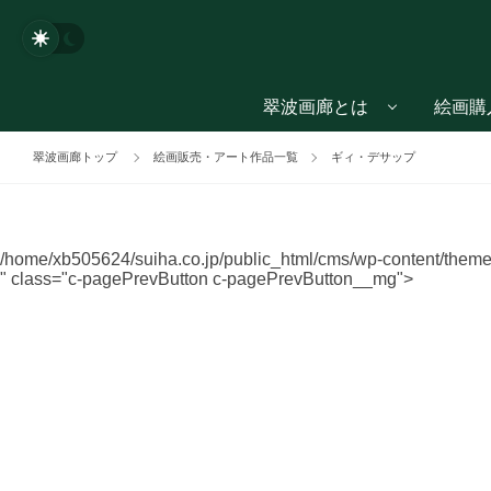
翠波画廊とは
絵画購
翠波画廊トップ
絵画販売・アート作品一覧
ギィ・デサップ
/home/xb505624/suiha.co.jp/public_html/cms/wp-content/themes
" class="c-pagePrevButton c-pagePrevButton__mg">