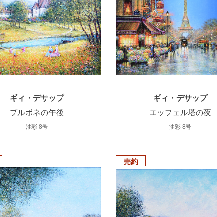
ギィ・デサップ
ギィ・デサップ
ブルボネの午後
エッフェル塔の夜
油彩 8号
油彩 8号
売約