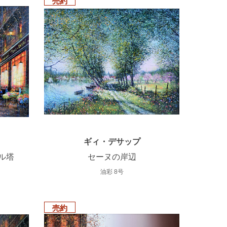
売約
ギィ・デサップ
ル塔
セーヌの岸辺
油彩 8号
売約