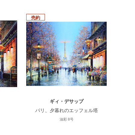
売約
ギィ・デサップ
パリ、夕暮れのエッフェル塔
油彩 8号