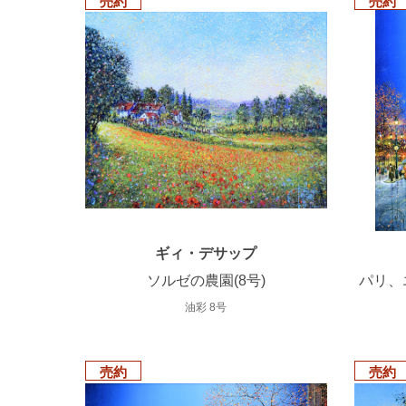
売約
売約
ギィ・デサップ
ソルゼの農園(8号)
パリ、
油彩 8号
売約
売約