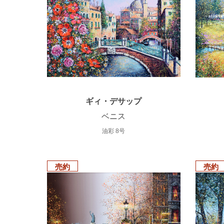
ギィ・デサップ
ベニス
油彩 8号
売約
売約