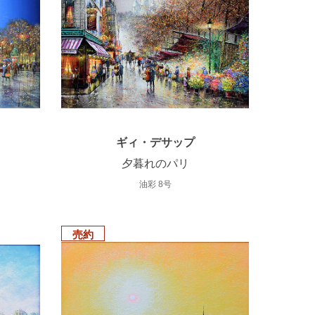
ギィ・デサップ
夕暮れのパリ
油彩 8号
売約