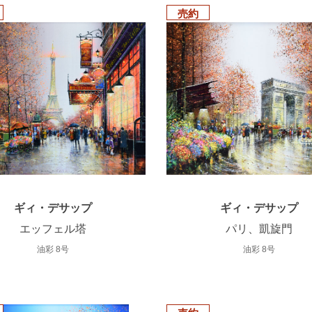
売約
ギィ・デサップ
ギィ・デサップ
エッフェル塔
パリ、凱旋門
油彩 8号
油彩 8号