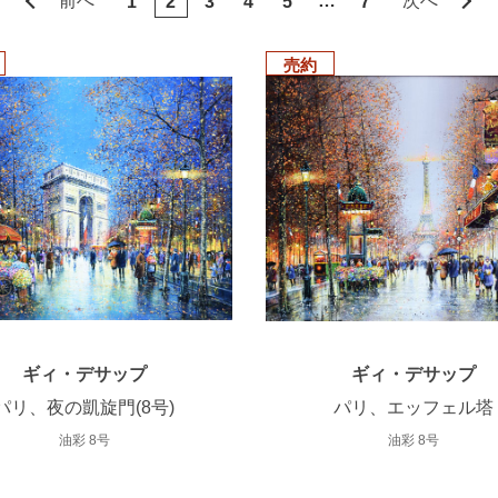
前へ
…
次へ
1
2
3
4
5
7
売約
ギィ・デサップ
ギィ・デサップ
パリ、夜の凱旋門(8号)
パリ、エッフェル塔
油彩 8号
油彩 8号