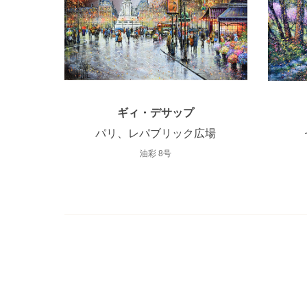
ギィ・デサップ
パリ、レパブリック広場
油彩 8号