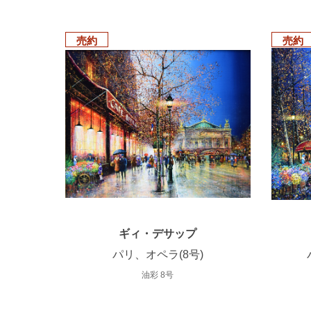
売約
売約
ギィ・デサップ
パリ、オペラ(8号)
油彩 8号