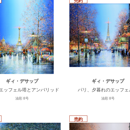
売約
ギィ・デサップ
ギィ・デサップ
エッフェル塔とアンバリッド
パリ、夕暮れのエッフェ
油彩 8号
油彩 8号
売約