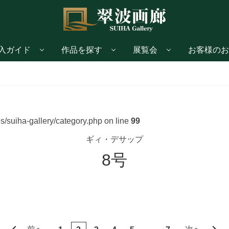
入ガイド
作品を探す
展覧会
お客様のお
/suiha-gallery/category.php on line
99
ギィ・デサップ
8号