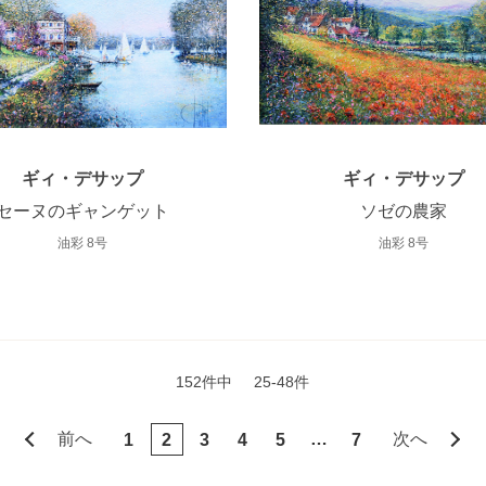
ギィ・デサップ
ギィ・デサップ
セーヌのギャンゲット
ソゼの農家
油彩 8号
油彩 8号
152件中
25-48件
前へ
…
次へ
1
2
3
4
5
7