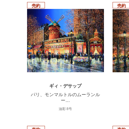
売約
売約
ギィ・デサップ
パリ、モンマルトルのムーランル
ー…
油彩 8号