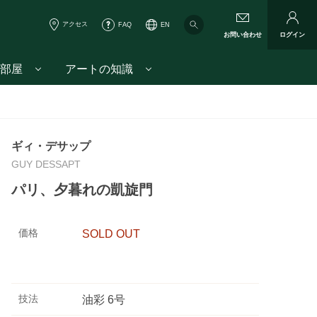
アクセス
FAQ
EN
お問い合わせ
ログイン
部屋
アートの知識
ギィ・デサップ
GUY DESSAPT
パリ、夕暮れの凱旋門
価格
SOLD OUT
技法
油彩 6号