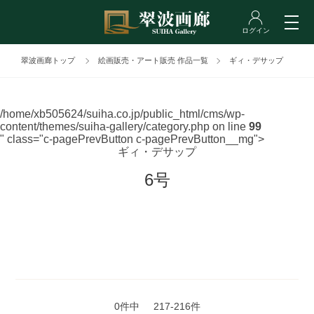
翠波画廊トップ
絵画販売・アート販売 作品一覧
ギィ・デサップ
/home/xb505624/suiha.co.jp/public_html/cms/wp-
content/themes/suiha-gallery/category.php on line
99
" class="c-pagePrevButton c-pagePrevButton__mg">
ギィ・デサップ
6号
0件中
217-216件