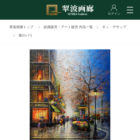
翠波画廊トップ
絵画販売・アート販売 作品一覧
ギィ・デサップ
夜のパリ