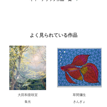
よく見られている作品
大田和亜咲宜
草間彌生
集光
きんぎょ