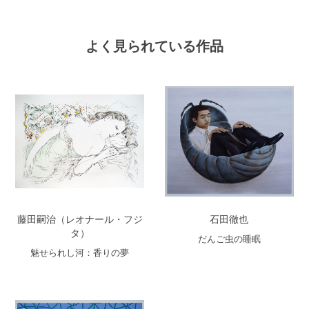
よく見られている作品
藤田嗣治（レオナール・フジ
石田徹也
タ）
だんご虫の睡眠
魅せられし河：香りの夢