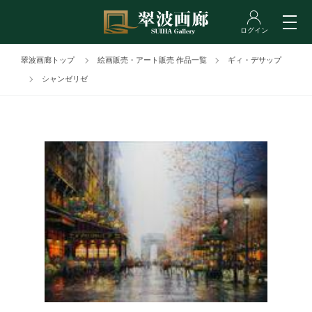
翠波画廊トップ
絵画販売・アート販売 作品一覧
ギィ・デサップ
シャンゼリゼ