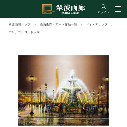
翠波画廊トップ
絵画販売・アート作品一覧
ギィ・デサップ
パリ、コンコルド広場