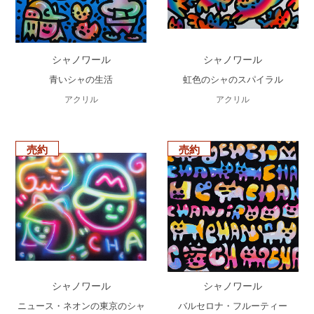
シャノワール
シャノワール
青いシャの生活
虹色のシャのスパイラル
アクリル
アクリル
売約
売約
シャノワール
シャノワール
ニュース・ネオンの東京のシャ
バルセロナ・フルーティー