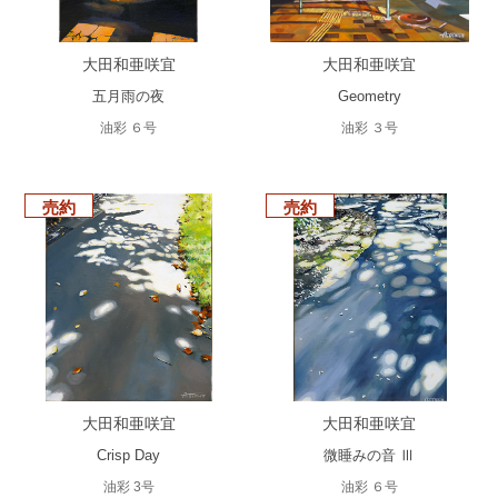
大田和亜咲宜
大田和亜咲宜
五月雨の夜
Geometry
油彩 ６号
油彩 ３号
売約
売約
大田和亜咲宜
大田和亜咲宜
Crisp Day
微睡みの音 Ⅲ
油彩 3号
油彩 ６号