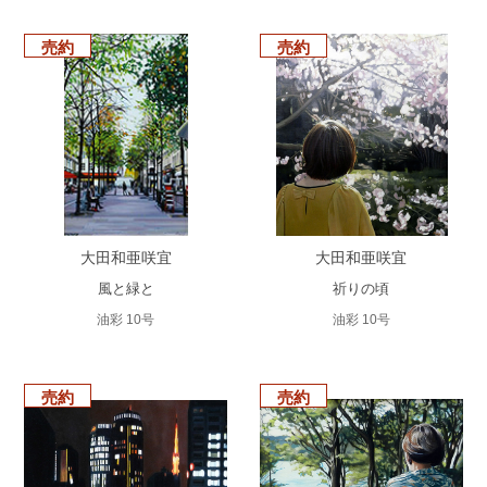
売約
売約
大田和亜咲宜
大田和亜咲宜
風と緑と
祈りの頃
油彩 10号
油彩 10号
売約
売約