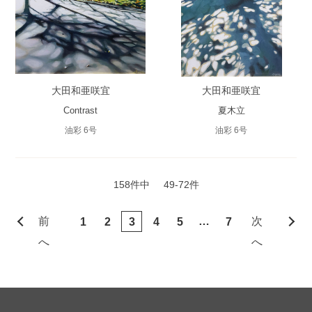
大田和亜咲宜
大田和亜咲宜
Contrast
夏木立
油彩 6号
油彩 6号
158件中
49-72件
前
…
次
1
2
3
4
5
7
へ
へ