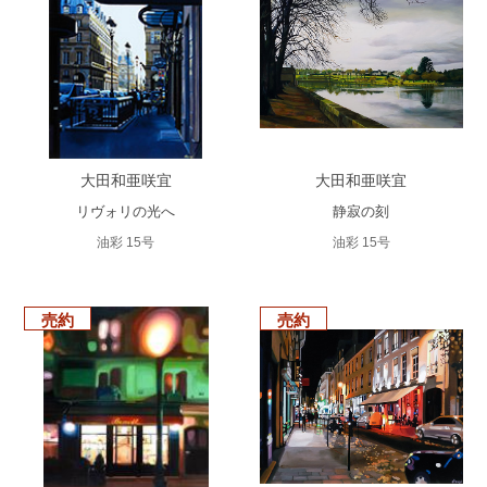
大田和亜咲宜
大田和亜咲宜
リヴォリの光へ
静寂の刻
油彩 15号
油彩 15号
売約
売約