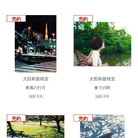
売約
売約
大田和亜咲宜
大田和亜咲宜
夜風の行方
奏での時
油彩 6号
油彩 6号
売約
売約