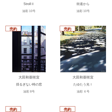
StrollⅡ
街道から
油彩 10号
油彩 10号
売約
売約
大田和亜咲宜
大田和亜咲宜
揺るぎない時の窓
たゆたう光Ⅰ
油彩 8号
油彩 ６号
売約
売約