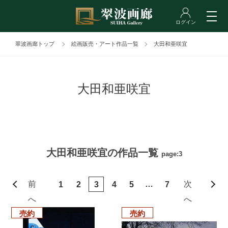
翠波画廊トップ
絵画販売・アート作品一覧
大田和亜咲宜
大田和亜咲宜
大田和亜咲宜の作品一覧
page:3
前
…
次
1
2
3
4
5
7
へ
へ
売約
売約