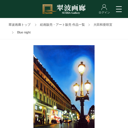
翠波画廊トップ
絵画販売・アート販売 作品一覧
大田和亜咲宜
Blue night