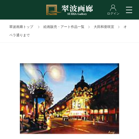
翠波画廊トップ
絵画販売・アート作品一覧
大田和亜咲宜
オ
ペラ通りまで