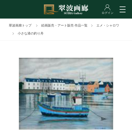
翠波画廊トップ
絵画販売・アート販売 作品一覧
エメ・シャロワ
小さな港の釣り舟