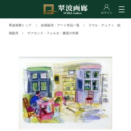
翠波画廊トップ
絵画販売・アート作品一覧
ラウル・デュフィ 絵
画販売
ヴァカンス・フォルセ：書斎の作家