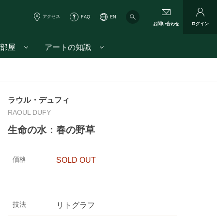
アクセス
FAQ
EN
お問い合わせ
ログイン
部屋
アートの知識
ラウル・デュフィ
RAOUL DUFY
生命の水：春の野草
価格
SOLD OUT
技法
リトグラフ