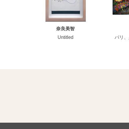
奈良美智
Untitled
パリ、