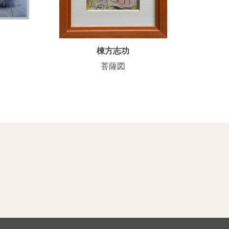
棟方志功
菩薩図