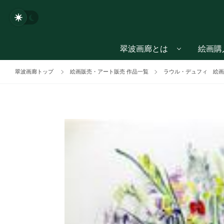
翠波画廊とは
絵画購
翠波画廊トップ
絵画販売・アート販売 作品一覧
ラウル・デュフィ 絵画