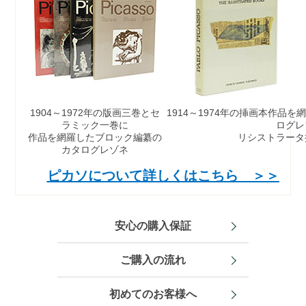
1904～1972年の版画三巻
とセ
1914～1974年の挿画本
作品を網
ラミック一巻に
ログレ
作品を網羅したブロック編纂の
リシストラータ
カタログレゾネ
ピカソについて詳しくはこちら ＞＞
安心の購入保証
ご購入の流れ
初めてのお客様へ