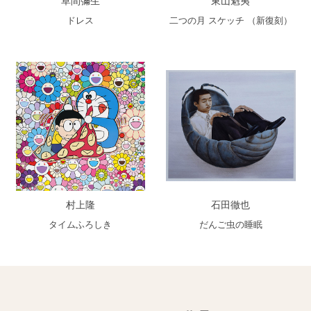
草間彌生
東山魁夷
ドレス
二つの月 スケッチ （新復刻）
村上隆
石田徹也
タイムふろしき
だんご虫の睡眠