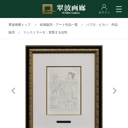
翠波画廊トップ
絵画販売・アート作品一覧
パブロ・ピカソ 作品
販売
リシストラータ：宣誓する女性