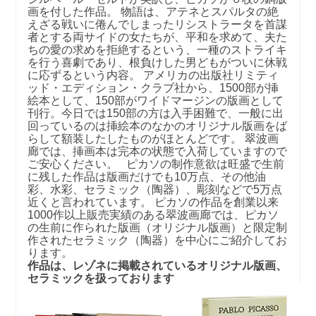
画を付した作品。 物語は、アテネとスパルタの絶
えざる戦いに倦んでしまったリシストラータを首謀
者とする両サイドの女たちが、平和を求めて、夫た
ちの愛の求めを拒絶するという、一種のストライキ
を行う喜劇であり、根負けした男どもがついに休戦
に応ずるという内容。 アメリカの出版社リミティ
ッド・エディション・クラブ社から、1500部が挿
絵本として、150部がワイドマージンの版画として
刊行。今日では150部の方は入手困難で、一般に出
回っているのは挿絵本のなかのオリジナル版画をば
らして額装したしたものがほとんどです。 翠波画
廊では、挿画本は完本の状態で入荷していますので
ご安心ください。 ピカソの制作意欲は旺盛で生前
に残した作品は版画だけでも10万点、その他油
彩、水彩、セラミック（陶器）、彫刻などで5万点
近くと言われています。 ピカソの作品を創業以来
1000作以上販売実績のある翠波画廊では、ピカソ
の生前に作られた版画（オリジナル版画）と限定制
作されたセラミック（陶器）を中心にご紹介してお
ります。
作品は、レゾネに掲載されているオリジナル版画、
セラミックを扱っております