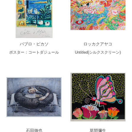
パブロ・ピカソ
ロッカクアヤコ
ポスター：コートダジュール
Untitled(シルクスクリーン)
石田徹也
草間彌生