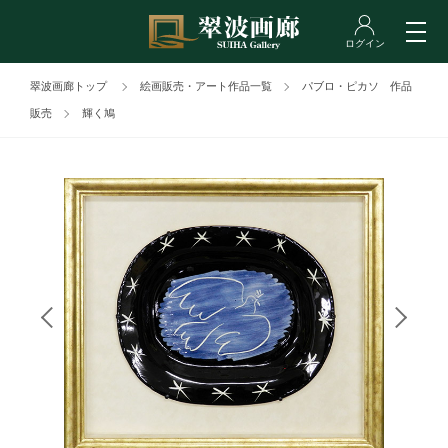
翠波画廊トップ
絵画販売・アート作品一覧
パブロ・ピカソ 作品
販売
輝く鳩