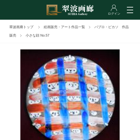
翠波画廊トップ
絵画販売・アート作品一覧
パブロ・ピカソ 作品
販売
小さな顔 No.57