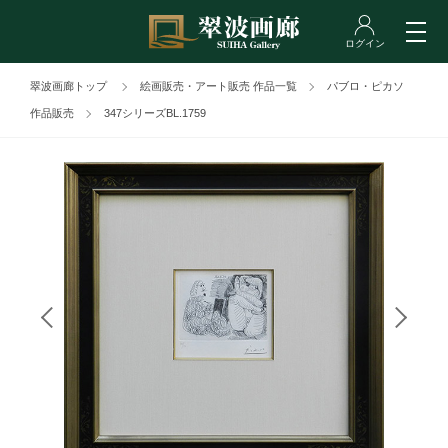
翠波画廊トップ
絵画販売・アート販売 作品一覧
パブロ・ピカソ
作品販売
347シリーズBL.1759