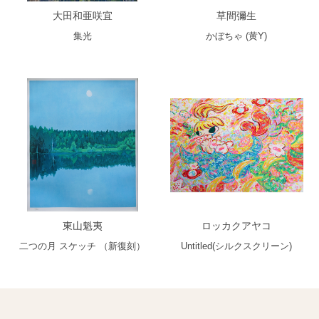
大田和亜咲宜
草間彌生
集光
かぼちゃ (黄Y)
東山魁夷
ロッカクアヤコ
二つの月 スケッチ （新復刻）
Untitled(シルクスクリーン)