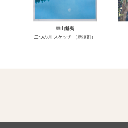
東山魁夷
二つの月 スケッチ （新復刻）