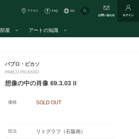
アクセス
FAQ
EN
お問い合わせ
ログイン
部屋
アートの知識
パブロ・ピカソ
PABLO PICASSO
想像の中の肖像 69.3.03 II
価格
SOLD OUT
技法
リトグラフ（石版画）