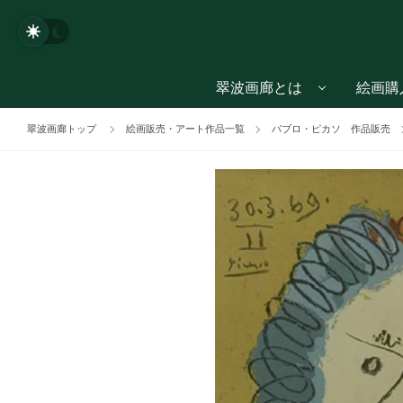
翠波画廊とは
絵画購
翠波画廊トップ
絵画販売・アート作品一覧
パブロ・ピカソ 作品販売