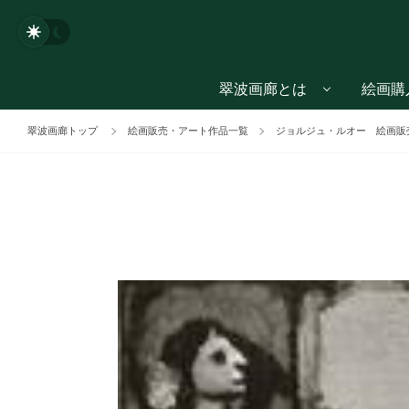
翠波画廊とは
絵画購
翠波画廊トップ
絵画販売・アート作品一覧
ジョルジュ・ルオー 絵画販