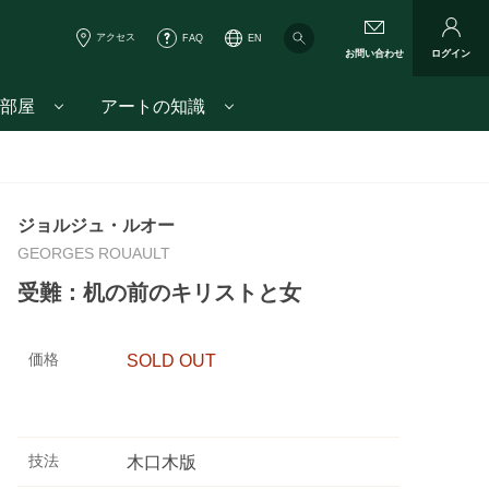
アクセス
FAQ
EN
お問い合わせ
ログイン
部屋
アートの知識
ジョルジュ・ルオー
GEORGES ROUAULT
受難：机の前のキリストと女
価格
SOLD OUT
技法
木口木版