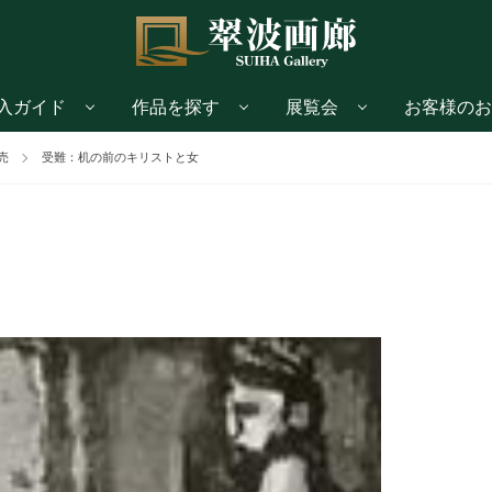
入ガイド
作品を探す
展覧会
お客様のお
売
受難：机の前のキリストと女