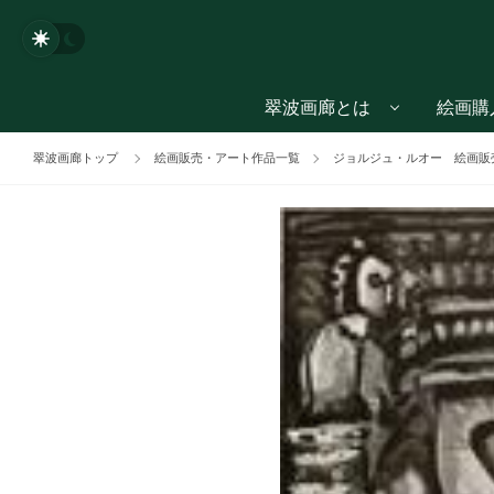
翠波画廊とは
絵画購
翠波画廊トップ
絵画販売・アート作品一覧
ジョルジュ・ルオー 絵画販