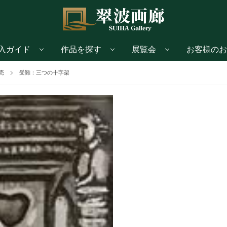
入ガイド
作品を探す
展覧会
お客様のお
売
受難：三つの十字架