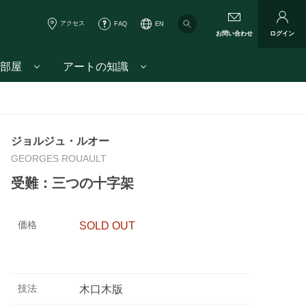
アクセス
FAQ
EN
お問い合わせ
ログイン
部屋
アートの知識
ジョルジュ・ルオー
GEORGES ROUAULT
受難：三つの十字架
価格
SOLD OUT
技法
木口木版